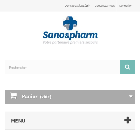
Devis gratuit 24/48h
Contactez-nous
Connexion
Panier
(vide)
MENU