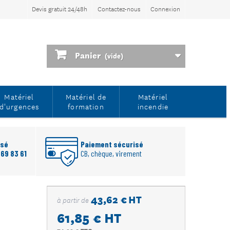
Devis gratuit 24/48h
Contactez-nous
Connexion
Panier
(vide)
Matériel
Matériel de
Matériel
d'urgences
formation
incendie
rsé
Paiement sécurisé
 69 83 61
CB, chèque, virement
43,62 € HT
à partir de
61,85 €
HT