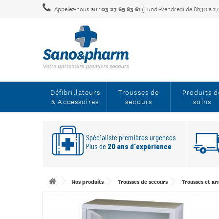
Appelez-nous au :
03 27 69 83 61
(Lundi-Vendredi de 8h30 à 1
Défibrillateurs
Trousses de
Produits d
& Accessoires
secours
soins
Spécialiste premières urgences
Plus de
20 ans d'expérience
Nos produits
Trousses de secours
Trousses et ar