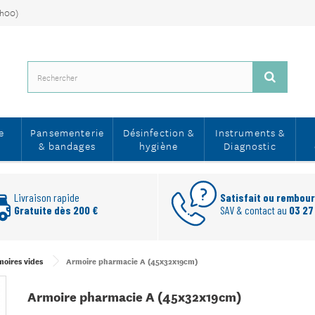
7h00)
e
Pansementerie
Désinfection &
Instruments &
& bandages
hygiène
Diagnostic
Livraison rapide
Satisfait ou rembou
Gratuite dès 200 €
SAV & contact au
03 27
moires vides
Armoire pharmacie A (45x32x19cm)
Armoire pharmacie A (45x32x19cm)