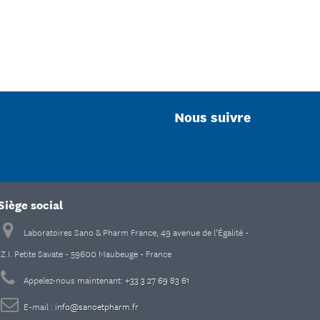
Nous suivre
Siège social
Laboratoires Sano & Pharm France, 49 avenue de l’Égalité -
Z.I. Petite Savate - 59600 Maubeuge - France
Appelez-nous maintenant:
+33 3 27 69 83 61
E-mail :
info@sanoetpharm.fr