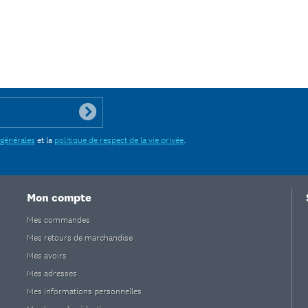
 générales
et la
politique de respect de la vie privée
.
Mon compte
Mes commandes
Mes retours de marchandise
Mes avoirs
Mes adresses
Mes informations personnelles