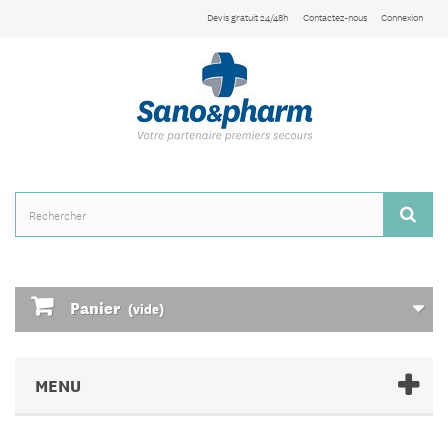
Devis gratuit 24/48h
Contactez-nous
Connexion
Panier
(vide)
MENU