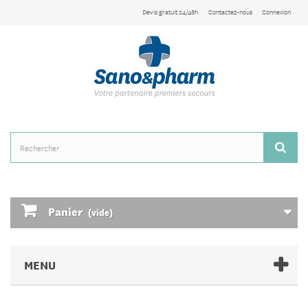
Devis gratuit 24/48h
Contactez-nous
Connexion
Panier
(vide)
MENU