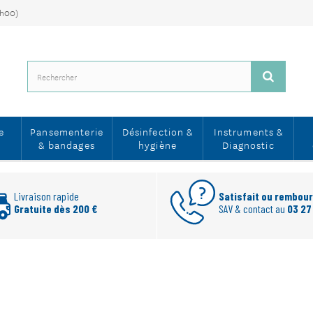
7h00)
e
Pansementerie
Désinfection &
Instruments &
& bandages
hygiène
Diagnostic
Livraison rapide
Satisfait ou rembou
Gratuite dès 200 €
SAV & contact au
03 27