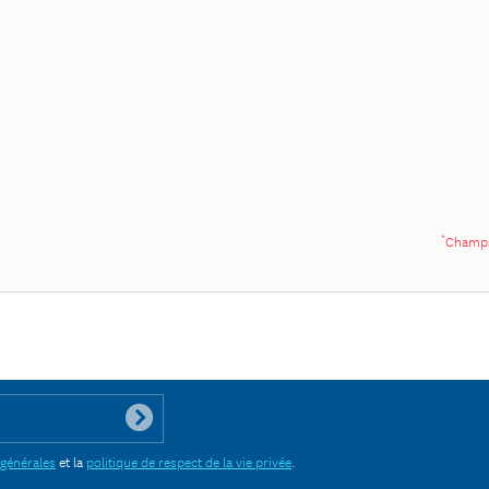
*
Champs
 générales
et la
politique de respect de la vie privée
.