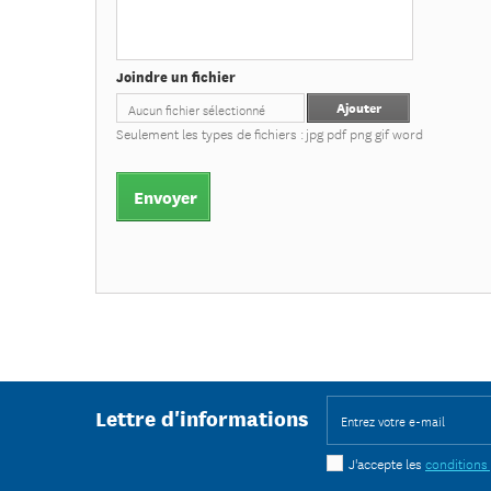
Joindre un fichier
Ajouter
Aucun fichier sélectionné
Seulement les types de fichiers :
jpg pdf png gif word
Envoyer
Lettre d'informations
J'accepte les
conditions