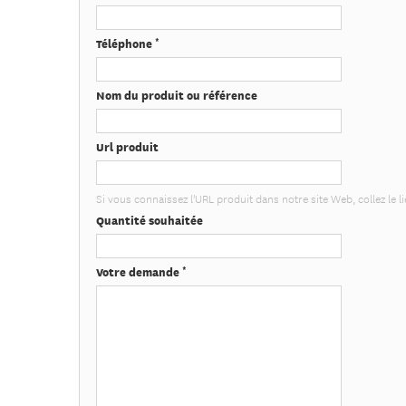
*
Téléphone
Nom du produit ou référence
Url produit
Si vous connaissez l'URL produit dans notre site Web, collez le li
Quantité souhaitée
*
Votre demande