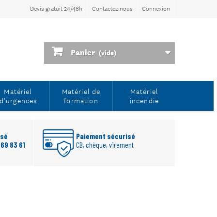
Devis gratuit 24/48h
Contactez-nous
Connexion
Panier
(vide)
Matériel
Matériel de
Matériel
d'urgences
formation
incendie
rsé
Paiement sécurisé
 69 83 61
CB, chèque, virement