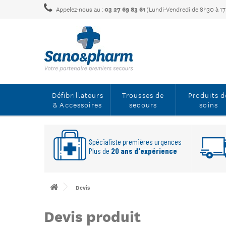
Appelez-nous au :
03 27 69 83 61
(Lundi-Vendredi de 8h30 à 1
Défibrillateurs
Trousses de
Produits d
& Accessoires
secours
soins
Spécialiste premières urgences
Plus de
20 ans d'expérience
Devis
Devis produit