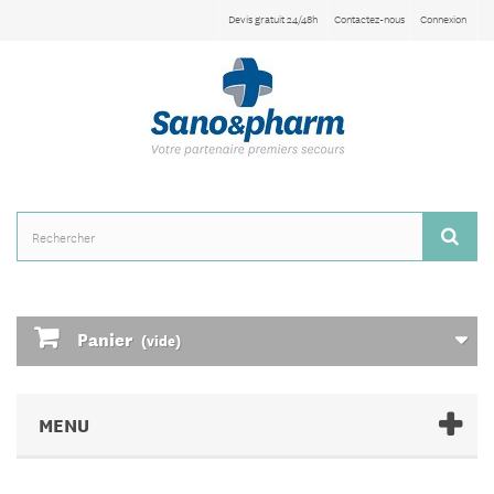
Devis gratuit 24/48h
Contactez-nous
Connexion
Panier
(vide)
MENU