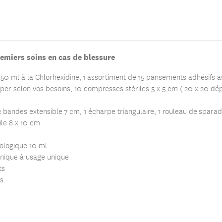
remiers soins en cas de blessure
50 ml à la Chlorhexidine
, 1 assortiment de 15 pansements adhésifs a
 selon vos besoins, 10 compresses stériles 5 x 5 cm ( 20 x 20 dépli
2 bandes extensible 7 cm, 1 écharpe triangulaire, 1 rouleau de spar
le 8 x 10 cm
iologique 10 ml
nique à usage unique
ts
s.