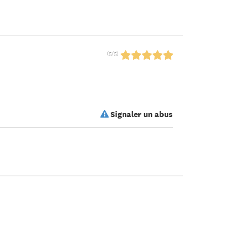
(
5
/
5
)
Signaler un abus