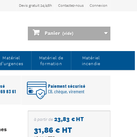
Devis gratuit 24/48h
Contactez-nous
Connexion
Panier
(vide)
Matériel
Matériel de
Matériel
d'urgences
formation
incendie
rsé
Paiement sécurisé
 69 83 61
CB, chèque, virement
23,83 € HT
à partir de
31,86 €
HT
nes