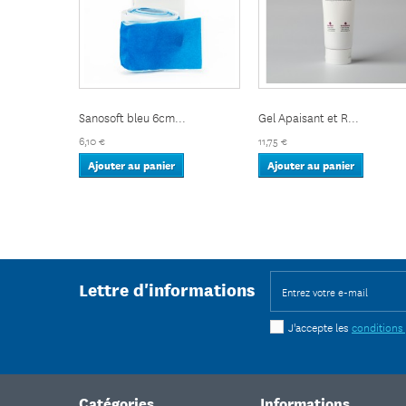
Sanosoft bleu 6cm...
Gel Apaisant et R...
6,10 €
11,75 €
Ajouter au panier
Ajouter au panier
Lettre d'informations
J'accepte les
conditions
Catégories
Informations