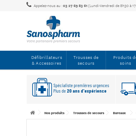
Appelez-nous au :
03 27 69 83 61
(Lundi-Vendredi de 8h30 à 1
Défibrillateurs
Trousses de
Produits d
& Accessoires
secours
soins
Spécialiste premières urgences
Plus de
20 ans d'expérience
Nos produits
Trousses de secours
Bureaux