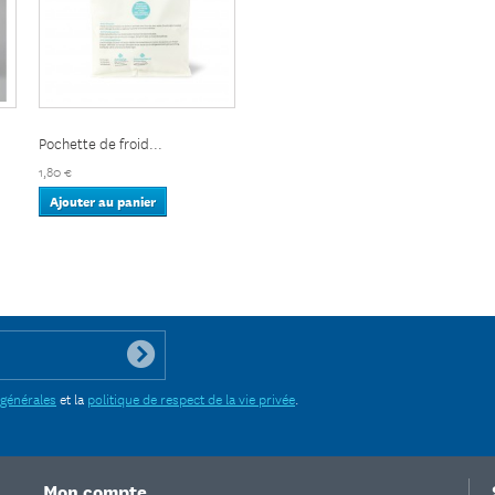
Pochette de froid...
1,80 €
Ajouter au panier
 générales
et la
politique de respect de la vie privée
.
Mon compte