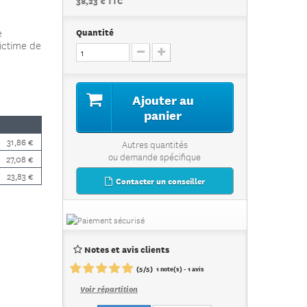
38,23 € TTC
e
Quantité
ictime de
Ajouter au
panier
31,86 €
Autres quantités
ou demande spécifique
27,08 €
23,83 €
Contacter un conseiller
Notes et avis clients
(
5
/
5
)
1
note(s) -
1
avis
Voir répartition