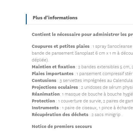
Plus d'informations
Contient le nécessaire pour administrer les p
Coupures et petites plaies
:
1 spray Sanocleanse 
bande de pansement Sanoplast 6 cm x 1 m à découper
dépliée).
Maintien et fixation
: 2 bandes extensibles 5 cm, 
Plaies importantes
:
1 pansement compressif stéri
Contusions
: 3 serviettes imprégnées au Calendula
Projections oculaires
: 2 unidoses de sérum phys
Réanimation
: 1 masque de bouche à bouche hygié
Protection
: 1 couverture de survie, 2 paires de gan
Instruments
: 1 paire de ciseaux, 1 pince à écharde
Récupération des déchets
: 2 sacs minigrip .
Notice de premiers secours