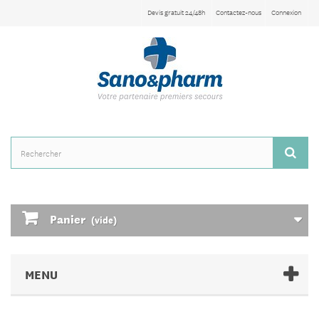
Devis gratuit 24/48h
Contactez-nous
Connexion
Panier
(vide)
MENU