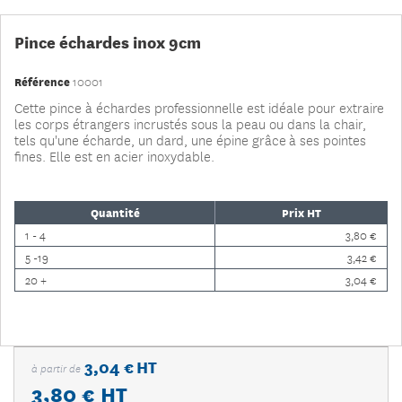
Pince échardes inox 9cm
Référence
10001
Cette pince à échardes professionnelle est idéale pour extraire
les corps étrangers incrustés sous la peau ou dans la chair,
tels qu'une écharde, un dard, une épine grâce à ses pointes
fines. Elle est en acier inoxydable.
Quantité
Prix HT
1 - 4
3,80 €
5 -19
3,42 €
20 +
3,04 €
3,04 € HT
à partir de
3,80 €
HT