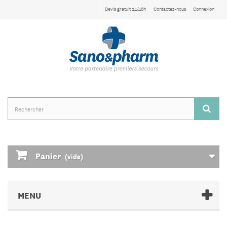
Devis gratuit 24/48h
Contactez-nous
Connexion
Panier
(vide)
MENU