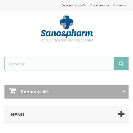
Devis gratuit 24/48h
Contactez-nous
Connexion
Panier
(vide)
MENU