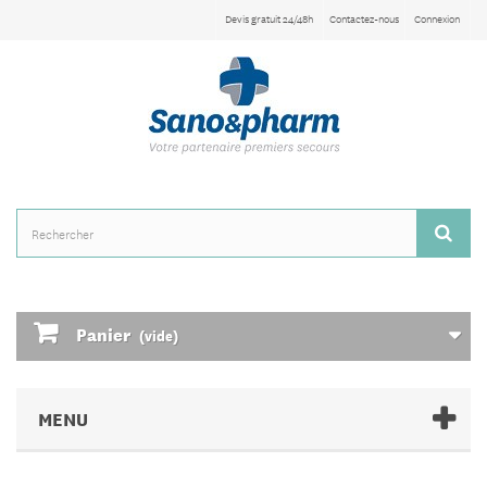
Devis gratuit 24/48h
Contactez-nous
Connexion
Panier
(vide)
MENU