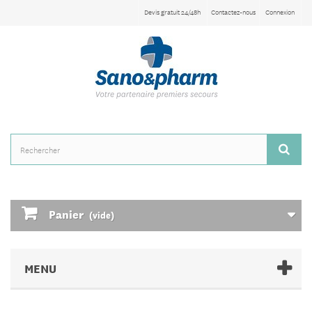
Devis gratuit 24/48h
Contactez-nous
Connexion
Panier
(vide)
MENU