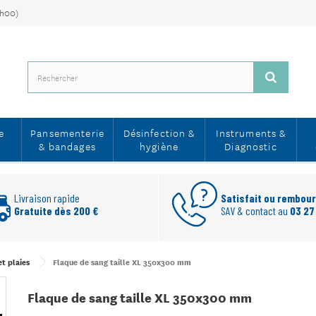
7h00)
e
Pansementerie
Désinfection &
Instruments &
& bandages
hygiène
Diagnostic
Livraison rapide
Satisfait ou rembou
Gratuite dès 200 €
SAV & contact au
03 27
t plaies
Flaque de sang taille XL 350x300 mm
Flaque de sang taille XL 350x300 mm