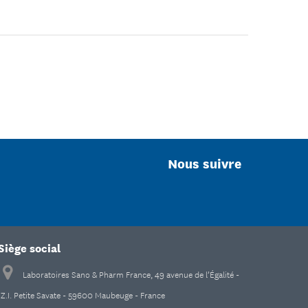
Nous suivre
Siège social
Laboratoires Sano & Pharm France, 49 avenue de l’Égalité -
Z.I. Petite Savate - 59600 Maubeuge - France