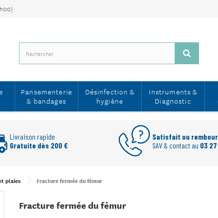
7h00)
e
Pansementerie
Désinfection &
Instruments &
& bandages
hygiène
Diagnostic
Livraison rapide
Satisfait ou rembou
Gratuite dès 200 €
SAV & contact au
03 27
t plaies
Fracture fermée du fémur
Fracture fermée du fémur