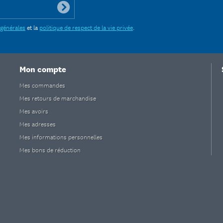
 générales
et la
politique de respect de la vie privée
.
Mon compte
Mes commandes
Mes retours de marchandise
Mes avoirs
Mes adresses
Mes informations personnelles
Mes bons de réduction