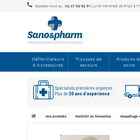
Appelez-nous au :
03 27 69 83 61
(Lundi-Vendredi de 8h30 à 1
Défibrillateurs
Trousses de
Produits d
& Accessoires
secours
soins
Spécialiste premières urgences
Plus de
20 ans d'expérience
Nos produits
Matériel de formation
Maquillage e