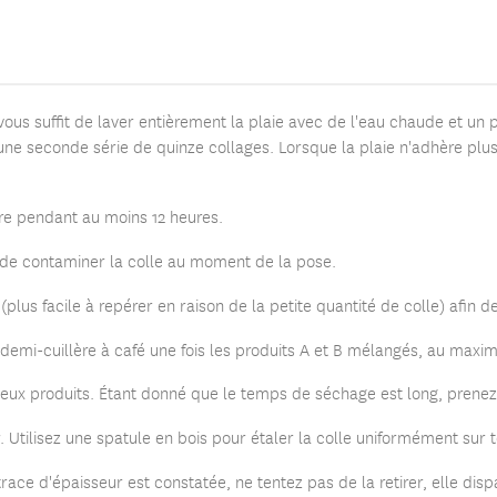
 vous suffit de laver entièrement la plaie avec de l'eau chaude et un p
 une seconde série de quinze collages. Lorsque la plaie n'adhère plus
libre pendant au moins 12 heures.
r de contaminer la colle au moment de la pose.
plus facile à repérer en raison de la petite quantité de colle) afin 
e demi-cuillère à café une fois les produits A et B mélangés, au maxi
 deux produits. Étant donné que le temps de séchage est long, prenez
r. Utilisez une spatule en bois pour étaler la colle uniformément sur t
trace d'épaisseur est constatée, ne tentez pas de la retirer, elle dis