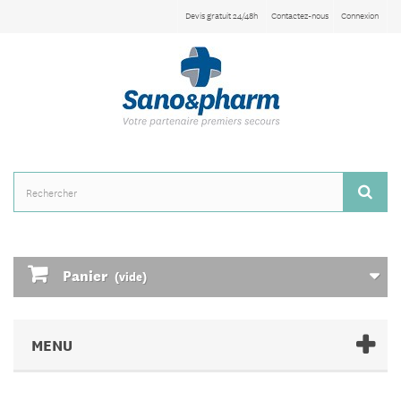
Devis gratuit 24/48h
Contactez-nous
Connexion
Panier
(vide)
MENU