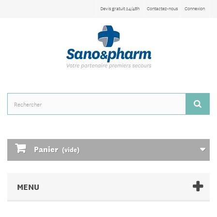
Devis gratuit 24/48h
Contactez-nous
Connexion
Panier
(vide)
MENU