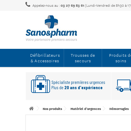
Appelez-nous au :
03 27 69 83 61
(Lundi-Vendredi de 8h30 à 1
Défibrillateurs
Trousses de
Produits d
& Accessoires
secours
soins
Spécialiste premières urgences
Plus de
20 ans d'expérience
Nos produits
Matériel d'urgences
Hémorragies