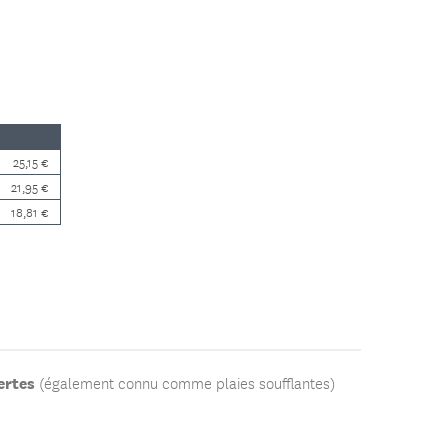
25,15 €
21,95 €
18,81 €
ertes
(également connu comme plaies soufflantes)