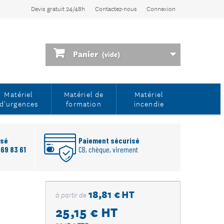
Devis gratuit 24/48h
Contactez-nous
Connexion
Panier
(vide)
Matériel
Matériel de
Matériel
d'urgences
formation
incendie
rsé
Paiement sécurisé
 69 83 61
CB, chèque, virement
18,81 € HT
à partir de
25,15 €
HT