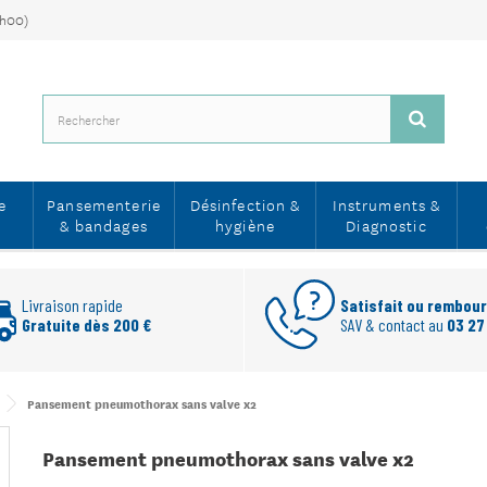
7h00)
e
Pansementerie
Désinfection &
Instruments &
& bandages
hygiène
Diagnostic
Livraison rapide
Satisfait ou rembou
Gratuite dès 200 €
SAV & contact au
03 27
Pansement pneumothorax sans valve x2
Pansement pneumothorax sans valve x2