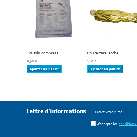
Coussin compressi...
Couverture isothe...
11,90 €
1,80 €
Ajouter au panier
Ajouter au panier
Lettre d'informations
J'accepte les
conditions