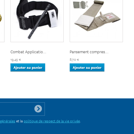
Combat Applicatio...
Pansement compres...
19,45 €
8,70 €
Ajouter au panier
Ajouter au panier
 générales
et la
politique de respect de la vie privée
.