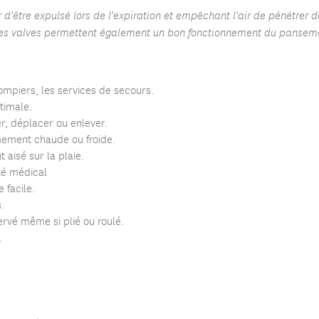
 d'être expulsé lors de l'expiration et empêchant l'air de pénétrer 
Ces valves permettent également un bon fonctionnement du panseme
 pompiers, les services de secours.
timale.
r, déplacer ou enlever.
ement chaude ou froide.
aisé sur la plaie.
té médical
 facile.
s.
ervé même si plié ou roulé.
.