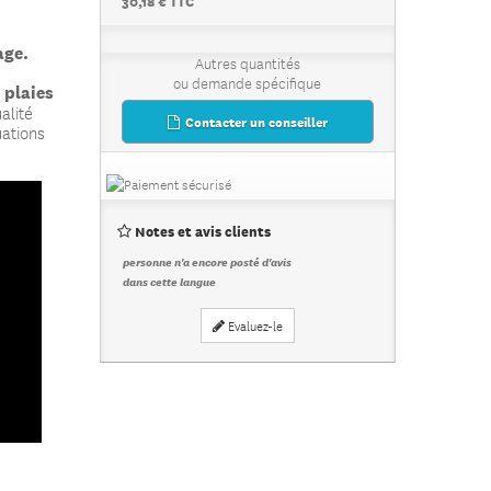
30,18 € TTC
age.
Autres quantités
ou demande spécifique
 plaies
alité
Contacter un conseiller
uations
Notes et avis clients
personne n'a encore posté d'avis
dans cette langue
Evaluez-le