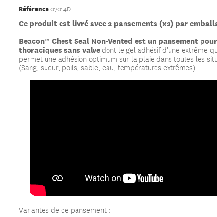
Référence
07014D
Ce produit est livré avec 2 pansements (x2) par emball
Beacon
™
Chest Seal Non-Vented est un pansement pour
thoraciques sans valve
dont le gel adhésif d'une extrême qu
permet une adhésion optimum sur la plaie dans toutes les sit
(Sang, sueur, poils, sable, eau, températures extrêmes).
Variantes de ce pansement :