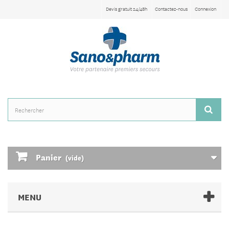
Devis gratuit 24/48h
Contactez-nous
Connexion
Panier
(vide)
MENU