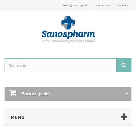
Devis gratuit 24/48h
Contactez-nous
Connexion
Panier
(vide)
MENU