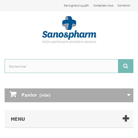
Devis gratuit 24/48h
Contactez-nous
Connexion
Panier
(vide)
MENU