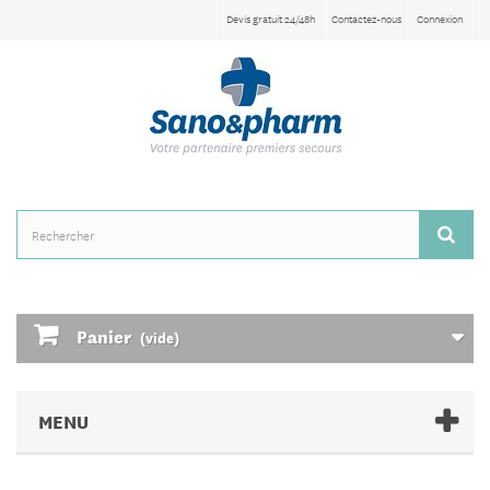
Devis gratuit 24/48h
Contactez-nous
Connexion
Panier
(vide)
MENU