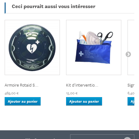
Ceci pourrait aussi vous intéresser
Armoire Rotaid S...
Kit d'interventio...
Signal
469,00 €
15,00 €
6,40 €
Ajouter au panier
Ajouter au panier
Ajou