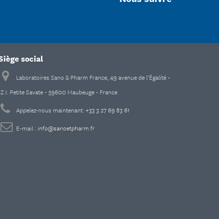
Siège social
Laboratoires Sano & Pharm France, 49 avenue de l’Égalité -
Z.I. Petite Savate - 59600 Maubeuge - France
Appelez-nous maintenant:
+33 3 27 69 83 61
E-mail :
info@sanoetpharm.fr