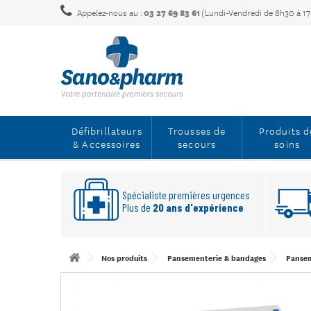
Appelez-nous au :
03 27 69 83 61
(Lundi-Vendredi de 8h30 à 1
Défibrillateurs
Trousses de
Produits d
& Accessoires
secours
soins
Spécialiste premières urgences
Plus de
20 ans d'expérience
Nos produits
Pansementerie & bandages
Pansem