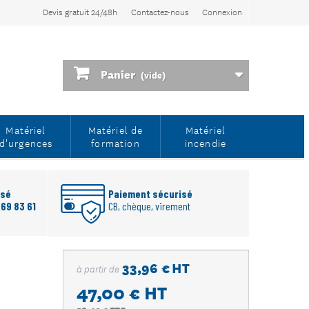
Devis gratuit 24/48h
Contactez-nous
Connexion
Panier
(vide)
Matériel
Matériel de
Matériel
d'urgences
formation
incendie
rsé
Paiement sécurisé
 69 83 61
CB, chèque, virement
33,96 € HT
à partir de
47,00 €
HT