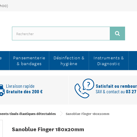
7h00)
e
Pansementerie
Désinfection &
Instruments &
& bandages
hygiène
Diagnostic
Livraison rapide
Satisfait ou rembou
Gratuite dès 200 €
SAV & contact au
03 27
ents tissés élastiques détectables
Sanoblue Finger 180x20mm
Sanoblue Finger 180x20mm