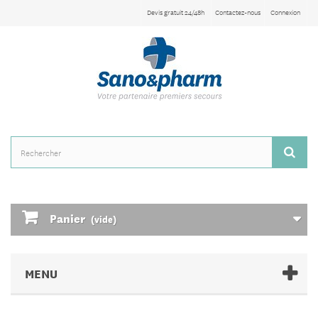
Devis gratuit 24/48h
Contactez-nous
Connexion
Panier
(vide)
MENU