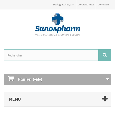
Devis gratuit 24/48h
Contactez-nous
Connexion
Panier
(vide)
MENU