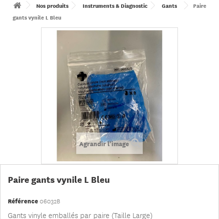
Nos produits
Instruments & Diagnostic
Gants
Paire
gants vynile L Bleu
Agrandir l'image
Paire gants vynile L Bleu
Référence
06032B
Gants vinyle emballés par paire (Taille Large)