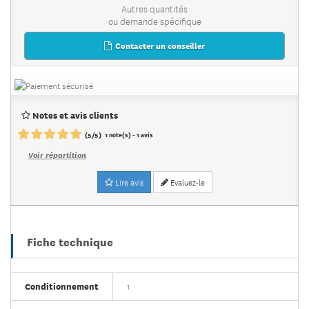
Autres quantités
ou demande spécifique
Contacter un conseiller
Notes et avis clients
(
5
/
5
)
1
note(s) -
1
avis
Voir répartition
Lire avis
Evaluez-le
Fiche technique
Conditionnement
1