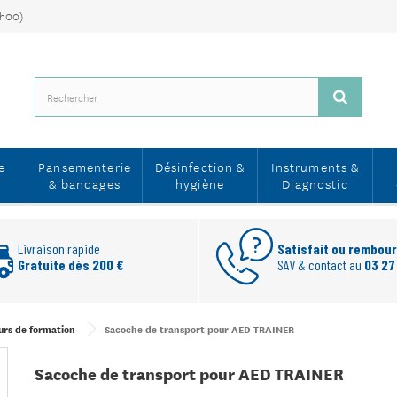
7h00)
e
Pansementerie
Désinfection &
Instruments &
& bandages
hygiène
Diagnostic
Livraison rapide
Satisfait ou rembou
Gratuite dès 200 €
SAV & contact au
03 27
eurs de formation
Sacoche de transport pour AED TRAINER
Sacoche de transport pour AED TRAINER