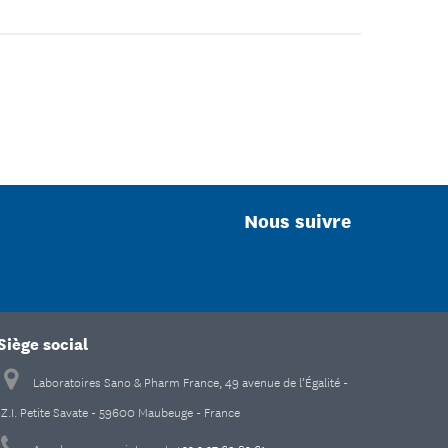
Nous suivre
Siège social
Laboratoires Sano & Pharm France, 49 avenue de l’Égalité -
Z.I. Petite Savate - 59600 Maubeuge - France