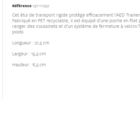
Référence
197-11050
Cet étui de transport rigide protège efficacement l'AED Trainer
Fabriqué en PET recyclable, il est équipé d'une poche en filet
ranger des coussinets et d'un système de fermeture à velcro.
T
poids
Longueur : 21,5 cm
Largeur : 15,5 cm
Hauteur : 6,5 cm