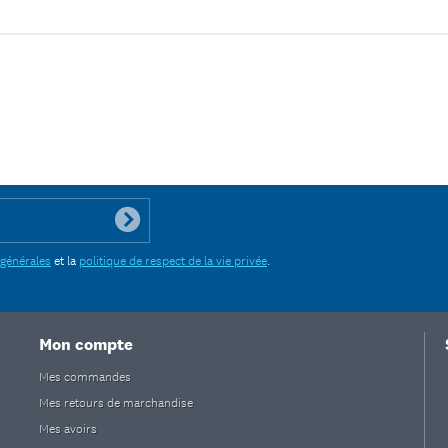
 générales
et la
politique de respect de la vie privée
.
Mon compte
Mes commandes
Mes retours de marchandise
Mes avoirs