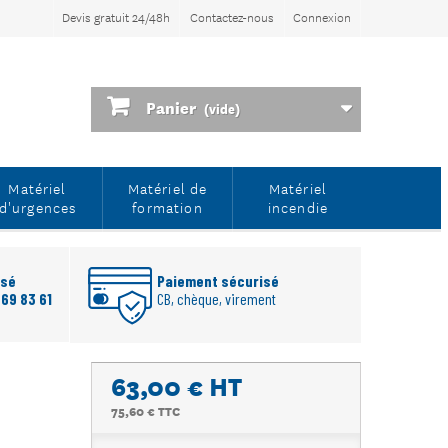
Devis gratuit 24/48h
Contactez-nous
Connexion
Panier
(vide)
Matériel
Matériel de
Matériel
d'urgences
formation
incendie
rsé
Paiement sécurisé
 69 83 61
CB, chèque, virement
63,00 €
HT
75,60 € TTC