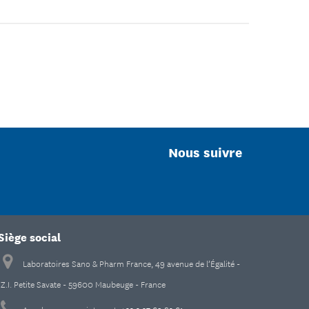
Nous suivre
Siège social
Laboratoires Sano & Pharm France, 49 avenue de l’Égalité -
Z.I. Petite Savate - 59600 Maubeuge - France