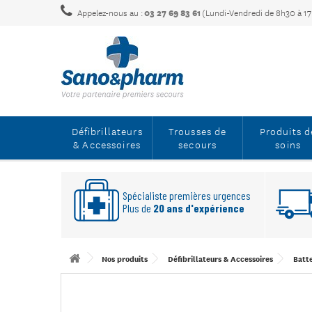
Appelez-nous au :
03 27 69 83 61
(Lundi-Vendredi de 8h30 à 1
Défibrillateurs
Trousses de
Produits d
& Accessoires
secours
soins
Spécialiste premières urgences
Plus de
20 ans d'expérience
Nos produits
Défibrillateurs & Accessoires
Batte