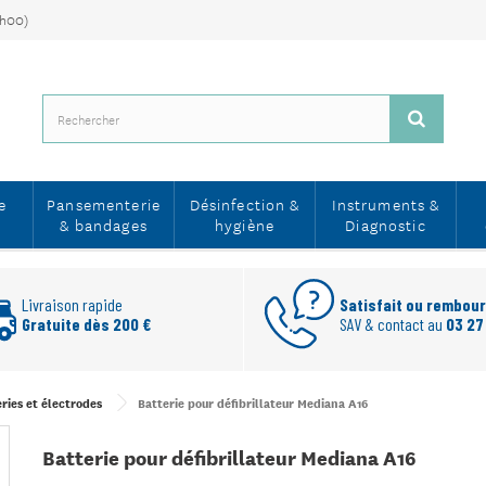
7h00)
e
Pansementerie
Désinfection &
Instruments &
& bandages
hygiène
Diagnostic
Livraison rapide
Satisfait ou rembou
Gratuite dès 200 €
SAV & contact au
03 27
ries et électrodes
Batterie pour défibrillateur Mediana A16
Batterie pour défibrillateur Mediana A16