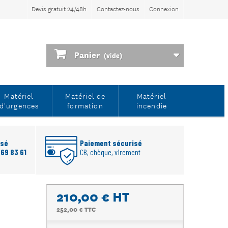
Devis gratuit 24/48h
Contactez-nous
Connexion
Panier
(vide)
Matériel
Matériel de
Matériel
d'urgences
formation
incendie
rsé
Paiement sécurisé
 69 83 61
CB, chèque, virement
210,00 €
HT
252,00 € TTC