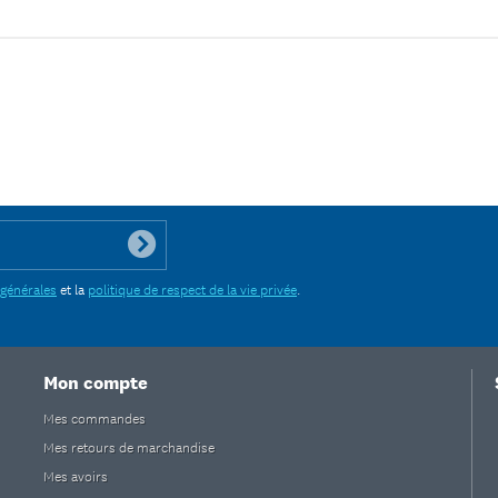
 générales
et la
politique de respect de la vie privée
.
Mon compte
Mes commandes
Mes retours de marchandise
Mes avoirs