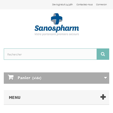
Devis gratuit 24/48h
Contactez-nous
Connexion
Panier
(vide)
MENU