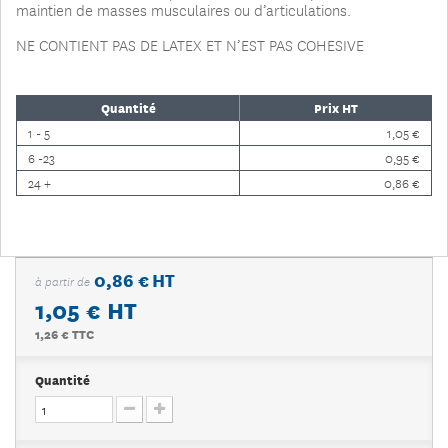
maintien de masses musculaires ou d’articulations.
NE CONTIENT PAS DE LATEX ET N’EST PAS COHESIVE
Quantité
Prix HT
1 - 5
1,05 €
6 -23
0,95 €
24 +
0,86 €
0,86 € HT
à partir de
1,05 €
HT
1,26 € TTC
Quantité