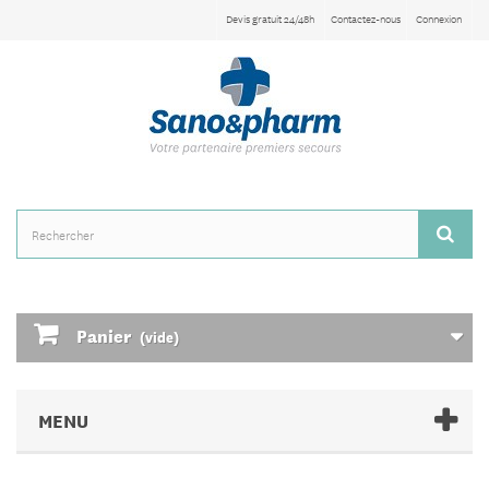
Devis gratuit 24/48h
Contactez-nous
Connexion
Panier
(vide)
MENU